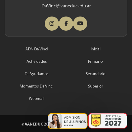
DaVinci@vaneduc.edu.ar
ADN Da Vinci
Inicial
Actividades
Primario
Te Ayudamos
Secundario
Momentos Da Vinci
Superior
Webmail
© VANEDUC
2026
| Todos los derechos reservados