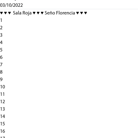
03/10/2022
♥️ ♥️ ♥️ Sala Roja ♥️ ♥️ ♥️ Seño Florencia ♥️ ♥️ ♥️
1
2
3
4
5
6
7
8
9
10
11
12
13
14
15
16