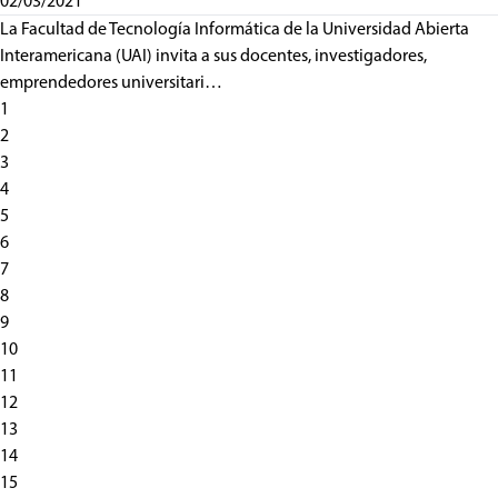
02/03/2021
La Facultad de Tecnología Informática de la Universidad Abierta
Interamericana (UAI) invita a sus docentes, investigadores,
emprendedores universitari…
1
2
3
4
5
6
7
8
9
10
11
12
13
14
15